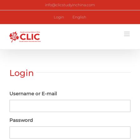
Skip
info@clicstudyinchina.com
to
content
Login
English
Login
Username or E-mail
Password