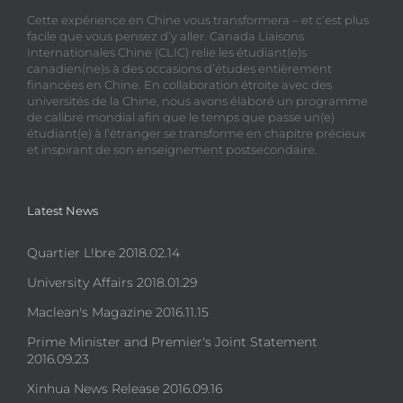
Cette expérience en Chine vous transformera – et c’est plus
facile que vous pensez d’y aller. Canada Liaisons
Internationales Chine (CLIC) relie les étudiant(e)s
canadien(ne)s à des occasions d’études entièrement
financées en Chine. En collaboration étroite avec des
universités de la Chine, nous avons élaboré un programme
de calibre mondial afin que le temps que passe un(e)
étudiant(e) à l’étranger se transforme en chapitre précieux
et inspirant de son enseignement postsecondaire.
Latest News
Quartier L!bre 2018.02.14
University Affairs 2018.01.29
Maclean's Magazine 2016.11.15
Prime Minister and Premier's Joint Statement
2016.09.23
Xinhua News Release 2016.09.16