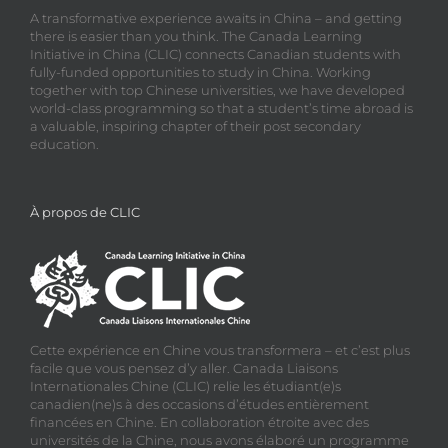
A transformative experience awaits in China – and getting
there is easier than you think. The Canada Learning
Initiative in China (CLIC) connects Canadian students with
fully-funded opportunities to study in China. Working
together with top Chinese universities, we have developed
world-class programming so that a student’s time abroad is
a valuable, inspiring chapter of their post secondary
education.
À propos de CLIC
Cette expérience en Chine vous transformera – et c’est plus
facile que vous pensez d’y aller. Canada Liaisons
Internationales Chine (CLIC) relie les étudiant(e)s
canadien(ne)s à des occasions d’études entièrement
financées en Chine. En collaboration étroite avec des
universités de la Chine, nous avons élaboré un programme