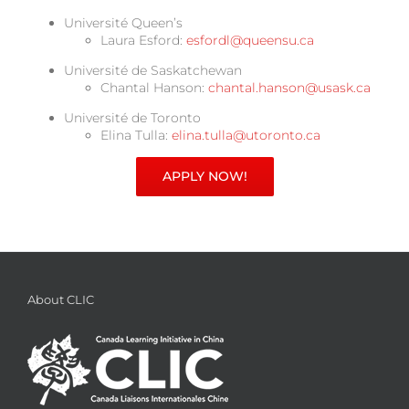
Université Queen’s
Laura Esford:
esfordl@queensu.ca
Université de Saskatchewan
Chantal Hanson:
chantal.hanson@usask.ca
Université de Toronto
Elina Tulla:
elina.tulla@utoronto.ca
APPLY NOW!
About CLIC