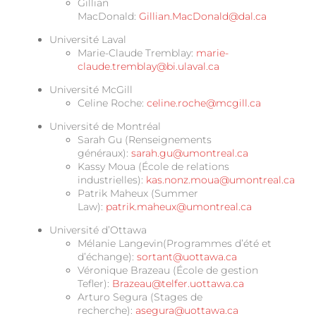
Gillian
MacDonald:
Gillian.MacDonald@dal.ca
Université Laval
Marie-Claude Tremblay:
marie-
claude.tremblay@bi.ulaval.ca
Université McGill
Celine Roche:
celine.roche@mcgill.ca
Université de Montréal
Sarah Gu (Renseignements
généraux):
sarah.gu@umontreal.ca
Kassy Moua (École de relations
industrielles):
kas.nonz.moua@umontreal.ca
Patrik Maheux (Summer
Law):
patrik.maheux@umontreal.ca
Université d’Ottawa
Mélanie Langevin(Programmes d’été et
d’échange):
sortant@uottawa.ca
Véronique Brazeau (École de gestion
Tefler):
Brazeau@telfer.uottawa.ca
Arturo Segura (Stages de
recherche):
asegura@uottawa.ca