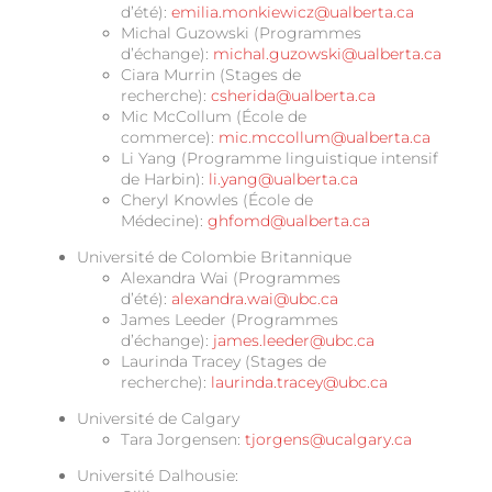
d’été):
emilia.monkiewicz@ualberta.ca
Michal Guzowski (Programmes
d’échange):
michal.guzowski@ualberta.ca
Ciara Murrin (Stages de
recherche):
csherida@ualberta.ca
Mic McCollum (École de
commerce):
mic.mccollum@ualberta.ca
Li Yang (Programme linguistique intensif
de Harbin):
li.yang@ualberta.ca
Cheryl Knowles (École de
Médecine):
ghfomd@ualberta.ca
Université de Colombie Britannique
Alexandra Wai (Programmes
d’été):
alexandra.wai@ubc.ca
James Leeder (Programmes
d’échange):
james.leeder@ubc.ca
Laurinda Tracey (Stages de
recherche):
laurinda.tracey@ubc.ca
Université de Calgary
Tara Jorgensen:
tjorgens@ucalgary.ca
Université Dalhousie: