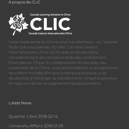
À propos de CLIC
Cette expérience en Chine vous transformera – et c’est plus
facile que vous pensez d’y aller. Canada Liaisons
Internationales Chine (CLIC) relie les étudiant(e)s
canadien(ne)s à des occasions d’études entièrement
financées en Chine. En collaboration étroite avec des
universités de la Chine, nous avons élaboré un programme
de calibre mondial afin que le temps que passe un(e)
étudiant(e) à l’étranger se transforme en chapitre précieux
et inspirant de son enseignement postsecondaire.
Latest News
Quartier L!bre 2018.02.14
University Affairs 2018.01.29