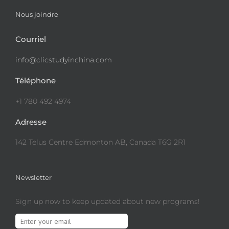
Nous joindre
Courriel
info@clicstudyinchina.com
Téléphone
+1 780 492 4974
Adresse
142 Telus Centre Edmonton AB, Canada T6G 2R1
Newsletter
Sign up now to keep updated about new programs!