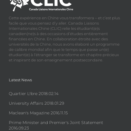
Cette expérience en Chine vous transformera – et c’est plus
facile que vous pensez d’y aller. Canada Liaisons
Internationales Chine (CLIC) relie les étudiant(e)s
canadien(ne)s à des occasions d’études entièrement
financées en Chine. En collaboration étroite avec des
universités de la Chine, nous avons élaboré un programme
de calibre mondial afin que le temps que passe un(e)
étudiant(e) à l’étranger se transforme en chapitre précieux
et inspirant de son enseignement postsecondaire.
Latest News
Quartier L!bre 2018.02.14
University Affairs 2018.01.29
Maclean's Magazine 2016.11.15
Prime Minister and Premier's Joint Statement
2016.09.23