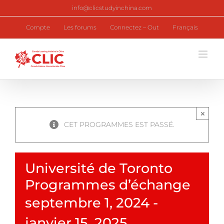
Skip
info@clicstudyinchina.com
to
content
Compte
Les forums
Connectez – Out
Français
×
CET PROGRAMMES EST PASSÉ.
Université de Toronto
Programmes d’échange
septembre 1, 2024
-
janvier 15, 2025