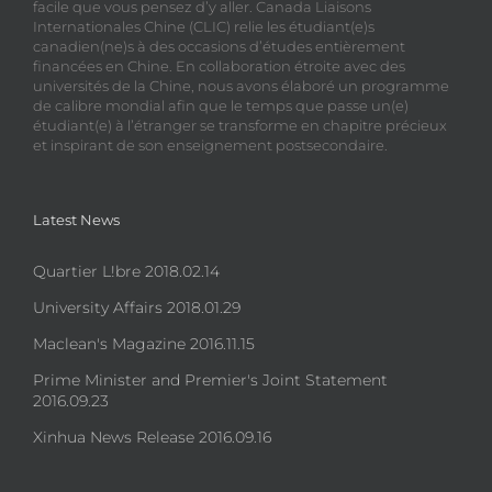
facile que vous pensez d’y aller. Canada Liaisons
Internationales Chine (CLIC) relie les étudiant(e)s
canadien(ne)s à des occasions d’études entièrement
financées en Chine. En collaboration étroite avec des
universités de la Chine, nous avons élaboré un programme
de calibre mondial afin que le temps que passe un(e)
étudiant(e) à l’étranger se transforme en chapitre précieux
et inspirant de son enseignement postsecondaire.
Latest News
Quartier L!bre 2018.02.14
University Affairs 2018.01.29
Maclean's Magazine 2016.11.15
Prime Minister and Premier's Joint Statement
2016.09.23
Xinhua News Release 2016.09.16