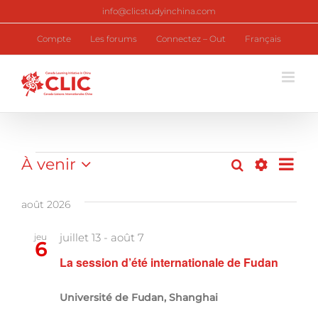
Skip
info@clicstudyinchina.com
to
content
Compte
Les forums
Connectez – Out
Français
Programmes
À venir
Nav
Recherche
Liste
Recherc
Montrer
Sélectionnez
de
Les
une
et
Filtres
août 2026
date.
vu
navigati
juillet 13
-
août 7
jeu
6
Pr
de
La session d’été internationale de Fudan
vues
Université de Fudan, Shanghai