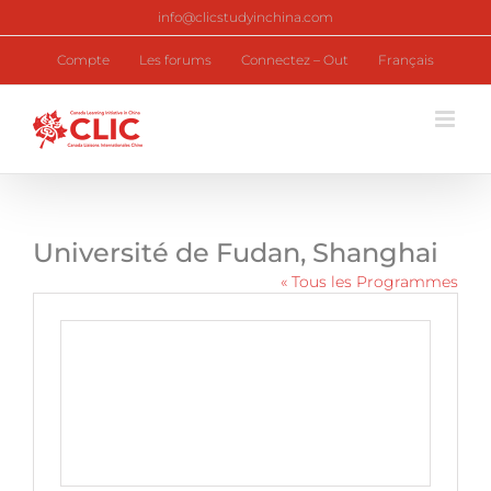
Skip
info@clicstudyinchina.com
to
content
Compte
Les forums
Connectez – Out
Français
Université de Fudan, Shanghai
« Tous les Programmes