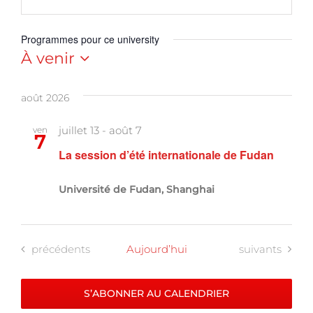
Programmes pour ce university
À venir
Sélectionnez
une
août 2026
date.
juillet 13
-
août 7
ven
7
La session d’été internationale de Fudan
Université de Fudan, Shanghai
Programmes
Programmes
précédents
Aujourd’hui
suivants
S’ABONNER AU CALENDRIER